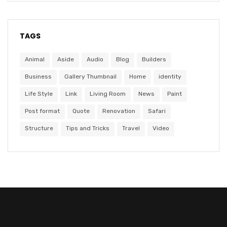
TAGS
Animal
Aside
Audio
Blog
Builders
Business
Gallery Thumbnail
Home
identity
Life Style
Link
Living Room
News
Paint
Post format
Quote
Renovation
Safari
Structure
Tips and Tricks
Travel
Video