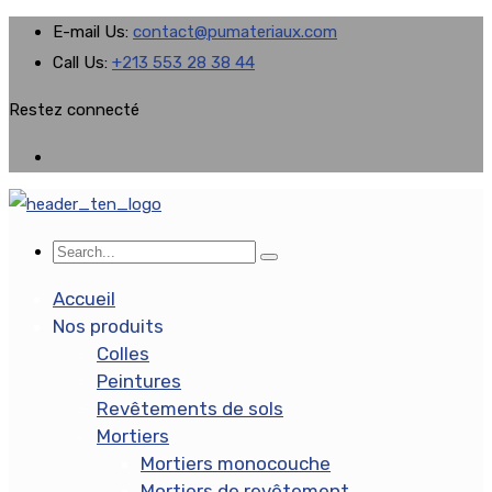
E-mail Us:
contact@pumateriaux.com
Call Us:
+213 553 28 38 44
Restez connecté
Accueil
Nos produits
Colles
Peintures
Revêtements de sols
Mortiers
Mortiers monocouche
Mortiers de revêtement