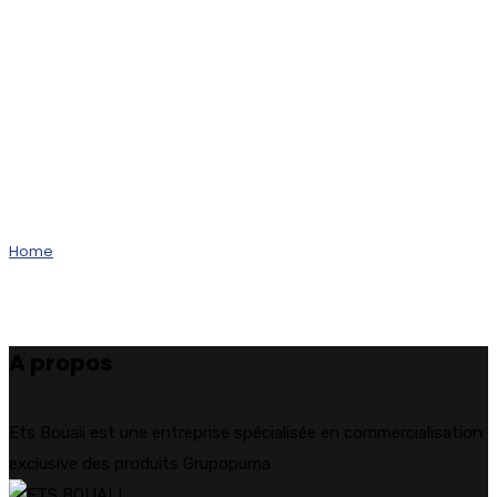
Ets BOUALI agrée par
Groupopuma Algérie
Construire pour l'avenir
Home
Project Modern 2 Columns With Filter
A propos
Ets Bouali est une entreprise spécialisée en commercialisation
exclusive des produits Grupopuma